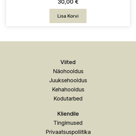
30,00
€
Lisa Korvi
Viited
Näohooldus
Juuksehooldus
Kehahooldus
Kodutarbed
Kliendile
Tingimused
Privaatsuspoliitika