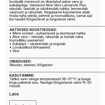
looduslik meresool on rikastatud aaloe vera ja
eukalüptiga. Vannisool Aloe Vera Lanzarote Plus
niisutab, taastab ja värskendab nahka, leevendab
väsimust ja rahustab. Regulaarne kasutamine aitab
hoida naha sileda, pehme ja nooruslikuna, samal ajal
kui naudid lõõgastavat ja turgutavat vanni.
─────────────────────────────────────
AKTIIVSED KOOSTISOSAD:
• Mere soolad – puhastavad ja elustavad nahka
• Aloe vera – niisutab, rahustab ja toetab naha
loomulikku uuenemist
• Eukalüpt – värskendab ja ergutab
• Looduslikud lõhnaained
• Vesi
─────────────────────────────────────
OMADUSED:
Niisutav, taastav, lõõgastav
─────────────────────────────────────
KASUTAMINE:
Täitke vann veega temperatuuril 36–37 °C ja lisage
kogu pakendi sisu. Nautige lõõgastavat vanni 15–20
minutit.
Laos