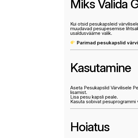
Miks Valida 
Kui otsid pesukapsleid värvilise
muudavad pesupesemise lihtsaks
usaldusväärne valik.
Parimad pesukapslid värv
Kasutamine
Aseta Pesukapslid Värvilisele 
lisamist.
Lisa pesu kapsli peale.
Kasuta sobivat pesuprogrammi va
Hoiatus