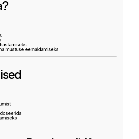
a?
s
s
uhastamiseks
vama mustuse eemaldamiseks
ised
umist
 doseerida
tamiseks