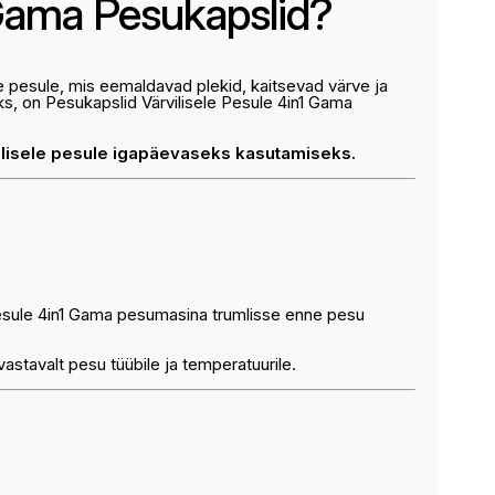
Gama Pesukapslid?
le pesule, mis eemaldavad plekid, kaitsevad värve ja
, on Pesukapslid Värvilisele Pesule 4in1 Gama
ilisele pesule igapäevaseks kasutamiseks.
Pesule 4in1 Gama pesumasina trumlisse enne pesu
stavalt pesu tüübile ja temperatuurile.