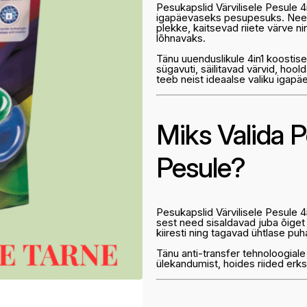
Pesukapslid Värvilisele Pesule 
igapäevaseks pesupesuks. Need 
plekke, kaitsevad riiete värve n
lõhnavaks.
Tänu uuenduslikule 4in1 koostise
sügavuti, säilitavad värvid, hoo
teeb neist ideaalse valiku igap
Miks Valida P
Pesule?
Pesukapslid Värvilisele Pesule 
sest need sisaldavad juba õige
kiiresti ning tagavad ühtlase pu
Tänu anti-transfer tehnoloogial
ülekandumist, hoides riided erks