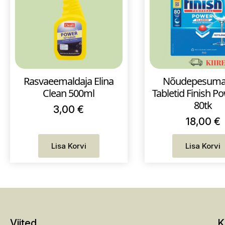
Rasvaeemaldaja Elina
Nõudepesuma
Clean 500ml
Tabletid Finish P
80tk
3,00
€
18,00
€
Lisa Korvi
Lisa Korvi
Viited
K