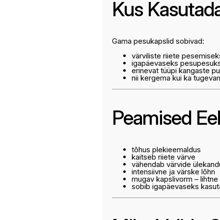
Kus Kasutad
Gama pesukapslid sobivad:
värviliste riiete pesemisek
igapäevaseks pesupesuk
erinevat tüüpi kangaste p
nii kergema kui ka tuge
Peamised Eel
tõhus plekieemaldus
kaitseb riiete värve
vähendab värvide ülekand
intensiivne ja värske lõhn
mugav kapslivorm – lihtne
sobib igapäevaseks kasu