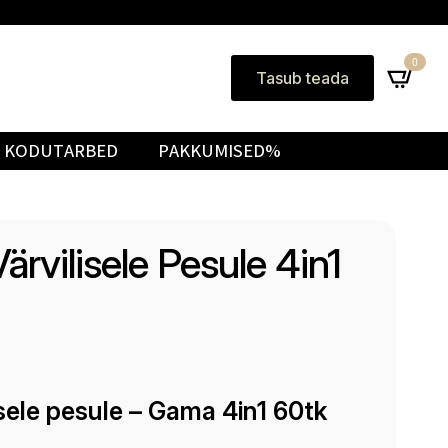
0
Tasub teada
KODUTARBED
PAKKUMISED%
ärvilisele Pesule 4in1
isele pesule – Gama 4in1 60tk