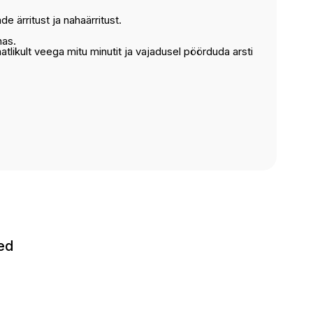
e ärritust ja nahaärritust.
has.
atlikult veega mitu minutit ja vajadusel pöörduda arsti
ted