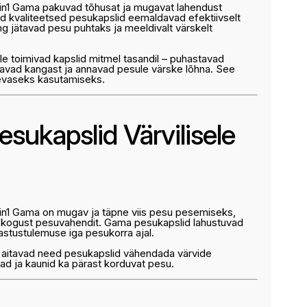
4in1 Gama pakuvad tõhusat ja mugavat lahendust
kvaliteetsed pesukapslid eemaldavad efektiivselt
ing jätavad pesu puhtaks ja meeldivalt värskelt
le toimivad kapslid mitmel tasandil – puhastavad
ldavad kangast ja annavad pesule värske lõhna. See
äevaseks kasutamiseks.
esukapslid Värvilisele
4in1 Gama on mugav ja täpne viis pesu pesemiseks,
t kogust pesuvahendit. Gama pesukapslid lahustuvad
hastustulemuse iga pesukorra ajal.
e aitavad need pesukapslid vähendada värvide
ad ja kaunid ka pärast korduvat pesu.