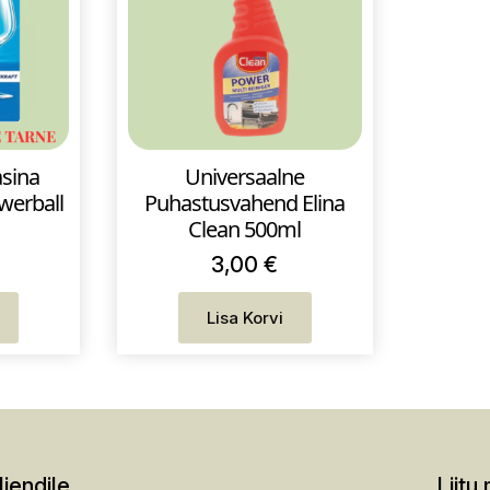
sina
Universaalne
owerball
Puhastusvahend Elina
Clean 500ml
3,00
€
Lisa Korvi
liendile
Liitu