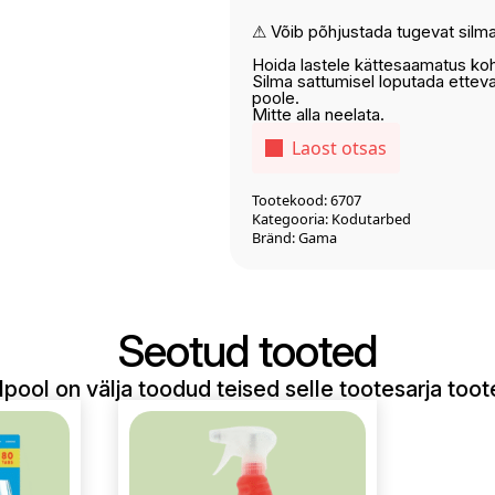
⚠ Võib põhjustada tugevat silmad
Hoida lastele kättesaamatus ko
Silma sattumisel loputada etteva
poole.
Mitte alla neelata.
Laost otsas
Tootekood:
6707
Kategooria:
Kodutarbed
Bränd:
Gama
Seotud tooted
lpool on välja toodud teised selle tootesarja too