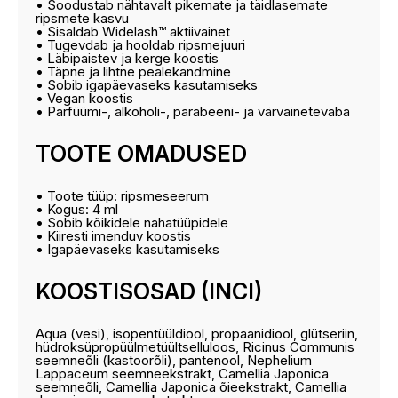
• Soodustab nähtavalt pikemate ja täidlasemate
ripsmete kasvu
• Sisaldab Widelash™ aktiivainet
• Tugevdab ja hooldab ripsmejuuri
• Läbipaistev ja kerge koostis
• Täpne ja lihtne pealekandmine
• Sobib igapäevaseks kasutamiseks
• Vegan koostis
• Parfüümi-, alkoholi-, parabeeni- ja värvainetevaba
TOOTE OMADUSED
• Toote tüüp: ripsmeseerum
• Kogus: 4 ml
• Sobib kõikidele nahatüüpidele
• Kiiresti imenduv koostis
• Igapäevaseks kasutamiseks
KOOSTISOSAD (INCI)
Aqua (vesi), isopentüüldiool, propaanidiool, glütseriin,
hüdroksüpropüülmetüültselluloos, Ricinus Communis
seemneõli (kastoorõli), pantenool, Nephelium
Lappaceum seemneekstrakt, Camellia Japonica
seemneõli, Camellia Japonica õieekstrakt, Camellia