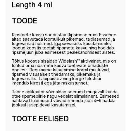
Length 4 ml
TOODE
Ripsmete kasvu soodustav Ripsmeseerum Essence
aitab saavutada loomulikult pikemad, täidlasemad ja
tugevamad ripsmed. Igapäevaseks kasutamiseks
loodud koostis toetab ripsmete kasvu ning hooldab
ripsmejuuri juba esimesest pealekandmisest alates.
Tõhus koostis sisaldab Widelash™ aktiivainet, mis on
tuntud oma ripsmete kasvu toetavate omaduste
poolest. Regulaarse kasutamise korral muutuvad
ripsmed visuaalselt tihedamaks, pikemaks ja
tugevamaks. Läbipaistev ning kerge tekstuur
imendub kiiresti ega jäta raskustunnet.
Täpne aplikaator võimaldab seerumit mugavalt kanda
otse ripsmepiirile nagu vedelat silmalainerit. Esimesed
nähtavad tulemused võivad ilmneda juba 4–6 nädala
jooksul järjepideval kasutamisel.
TOOTE EELISED