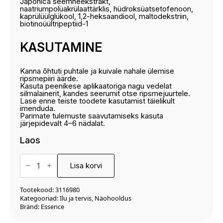
Japonica seemneekstrakt,
naatriumpolüakrülaattärklis, hüdroksüatsetofenoon,
kaprülüülglükool, 1,2-heksaandiool, maltodekstriin,
biotinoüültripeptiid-1
KASUTAMINE
Kanna õhtuti puhtale ja kuivale nahale ülemise
ripsmepiiri äärde.
Kasuta peenikese aplikaatoriga nagu vedelat
silmalainerit, kandes seerumit otse ripsmejuurtele.
Lase enne teiste toodete kasutamist täielikult
imenduda.
Parimate tulemuste saavutamiseks kasuta
järjepidevalt 4–6 nädalat.
Laos
Ripsmeseerum
Essence
Lisa korvi
4ml
kogus
Tootekood:
3116980
Kategooriad:
Ilu ja tervis
,
Näohooldus
Bränd:
Essence